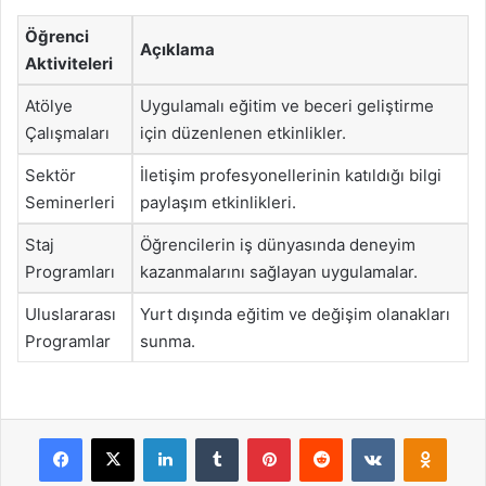
Öğrenci
Açıklama
Aktiviteleri
Atölye
Uygulamalı eğitim ve beceri geliştirme
Çalışmaları
için düzenlenen etkinlikler.
Sektör
İletişim profesyonellerinin katıldığı bilgi
Seminerleri
paylaşım etkinlikleri.
Staj
Öğrencilerin iş dünyasında deneyim
Programları
kazanmalarını sağlayan uygulamalar.
Uluslararası
Yurt dışında eğitim ve değişim olanakları
Programlar
sunma.
Facebook
X
LinkedIn
Tumblr
Pinterest
Reddit
VKontakte
Odnok
Pocket
Skype
Messenger
WhatsApp
Telegram
Viber
Line
E-Posta ile payla