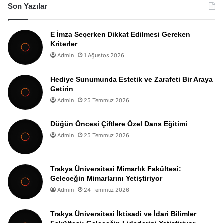
Son Yazılar
E İmza Seçerken Dikkat Edilmesi Gereken
Kriterler
Admin
1 Ağustos 2026
Hediye Sunumunda Estetik ve Zarafeti Bir Araya
Getirin
Admin
25 Temmuz 2026
Düğün Öncesi Çiftlere Özel Dans Eğitimi
Admin
25 Temmuz 2026
Trakya Üniversitesi Mimarlık Fakültesi:
Geleceğin Mimarlarını Yetiştiriyor
Admin
24 Temmuz 2026
Trakya Üniversitesi İktisadi ve İdari Bilimler