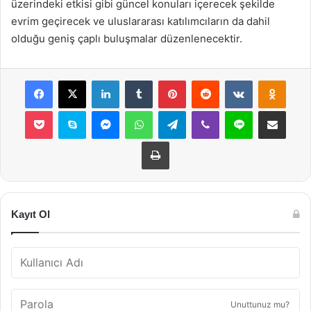
üzerindeki etkisi gibi güncel konuları içerecek şekilde
evrim geçirecek ve uluslararası katılımcıların da dahil
olduğu geniş çaplı buluşmalar düzenlenecektir.
Facebook
X
LinkedIn
Tumblr
Pinterest
Reddit
VKontakte
Odnok
Pocket
Skype
Messenger
WhatsApp
Telegram
Viber
Line
E-Posta ile payla
Yazdır
Kayıt Ol
Unuttunuz mu?