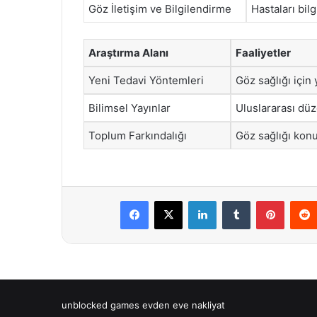
Göz İletişim ve Bilgilendirme
Hastaları bil
Araştırma Alanı
Faaliyetler
Yeni Tedavi Yöntemleri
Göz sağlığı için 
Bilimsel Yayınlar
Uluslararası düz
Toplum Farkındalığı
Göz sağlığı kon
Facebook
X
LinkedIn
Tumblr
Pintere
unblocked games
evden eve nakliyat