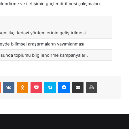
gilendirme ve iletişimin güçlendirilmesi çalışmaları.
yenilikçi tedavi yöntemlerinin geliştirilmesi.
eyde bilimsel araştırmaların yayımlanması.
usunda toplumu bilgilendirme kampanyaları.
st
Reddit
VKontakte
Odnoklassniki
Pocket
Skype
Messenger
E-Posta ile paylaş
Yazdır