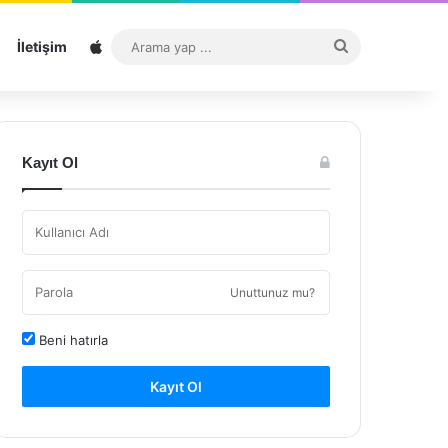
Sitemap
Arama
İletişim
yap
...
Kayıt Ol
Unuttunuz mu?
Beni hatırla
Kayıt Ol