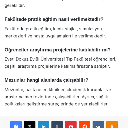
gereklidir.
Fakültede pratik eğitim nasıl verilmektedir?
Fakültede pratik eğitim, klinik stajlar, simülasyon
merkezleri ve hasta uygulamaları ile verilmektedir.
Öğrenciler araştırma projelerine katılabilir mi?
Evet, Dokuz Eylül Üniversitesi Tıp Fakültesi öğrencileri,
çeşitli araştırma projelerine katılma fırsatına sahiptir.
Mezunlar hangi alanlarda çalışabilir?
Mezunlar, hastaneler, klinikler, akademik kurumlar ve
araştırma merkezlerinde çalışabilirler. Ayrıca, sağlık
politikaları geliştirme süreçlerinde de yer alabilirler.
Facebook
X
LinkedIn
Tumblr
Pinterest
Reddit
VKontakte
Odnok