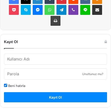
Pocket
Skype
Messenger
WhatsApp
Telegram
Viber
Line
E-Posta ile payla
Yazdır
Kayıt Ol
Unuttunuz mu?
Beni hatırla
Kayıt Ol