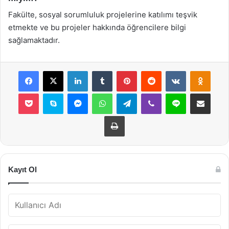
Fakülte, sosyal sorumluluk projelerine katılımı teşvik
etmekte ve bu projeler hakkında öğrencilere bilgi
sağlamaktadır.
Facebook
X
LinkedIn
Tumblr
Pinterest
Reddit
VKontakte
Odnok
Pocket
Skype
Messenger
WhatsApp
Telegram
Viber
Line
E-Posta ile payla
Yazdır
Kayıt Ol