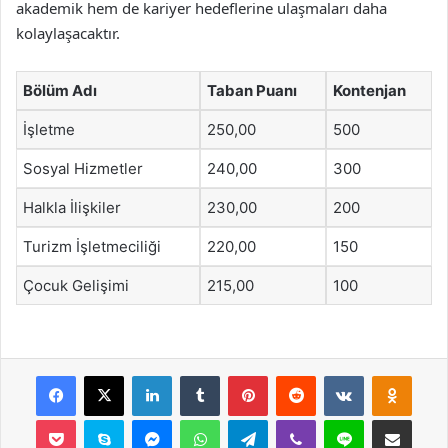
akademik hem de kariyer hedeflerine ulaşmaları daha
kolaylaşacaktır.
Bölüm Adı
Taban Puanı
Kontenjan
İşletme
250,00
500
Sosyal Hizmetler
240,00
300
Halkla İlişkiler
230,00
200
Turizm İşletmeciliği
220,00
150
Çocuk Gelişimi
215,00
100
Facebook
X
LinkedIn
Tumblr
Pinterest
Reddit
VKontakte
Odnok
Pocket
Skype
Messenger
WhatsApp
Telegram
Viber
Line
E-Posta ile payla