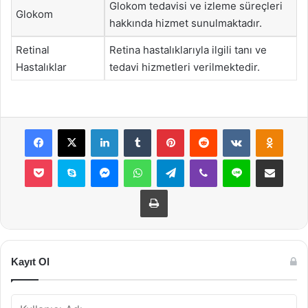
Glokom tedavisi ve izleme süreçleri
Glokom
hakkında hizmet sunulmaktadır.
Retinal
Retina hastalıklarıyla ilgili tanı ve
Hastalıklar
tedavi hizmetleri verilmektedir.
Facebook
X
LinkedIn
Tumblr
Pinterest
Reddit
VKontakte
Odnok
Pocket
Skype
Messenger
WhatsApp
Telegram
Viber
Line
E-Posta ile payla
Yazdır
Kayıt Ol