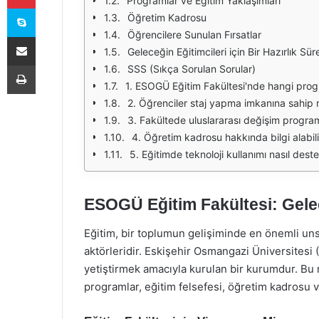
Programlar ve Eğitim Yaklaşımları
Skype
Öğretim Kadrosu
Öğrencilere Sunulan Fırsatlar
E-Posta ile paylaş
Geleceğin Eğitimcileri için Bir Hazırlık Sür
Yazdır
SSS (Sıkça Sorulan Sorular)
1. ESOGÜ Eğitim Fakültesi'nde hangi pro
2. Öğrenciler staj yapma imkanına sahip 
3. Fakültede uluslararası değişim program
4. Öğretim kadrosu hakkında bilgi alabil
5. Eğitimde teknoloji kullanımı nasıl dest
ESOGÜ Eğitim Fakültesi: Gelece
Eğitim, bir toplumun gelişiminde en önemli unsur
aktörleridir. Eskişehir Osmangazi Üniversitesi 
yetiştirmek amacıyla kurulan bir kurumdur. B
programlar, eğitim felsefesi, öğretim kadrosu ve