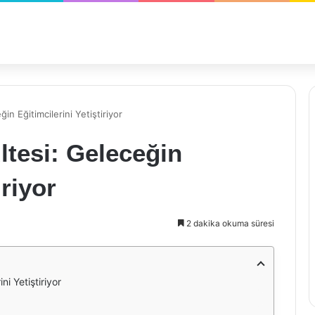
n Eğitimcilerini Yetiştiriyor
tesi: Geleceğin
iriyor
2 dakika okuma süresi
i Yetiştiriyor