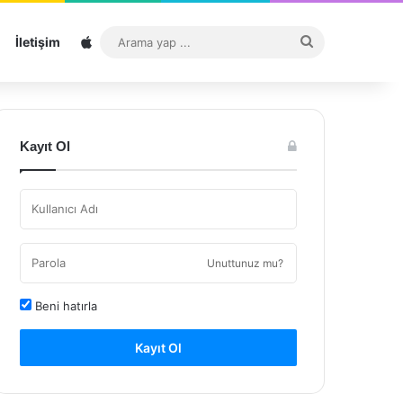
Sitemap
Arama
İletişim
yap
...
Kayıt Ol
Unuttunuz mu?
Beni hatırla
Kayıt Ol