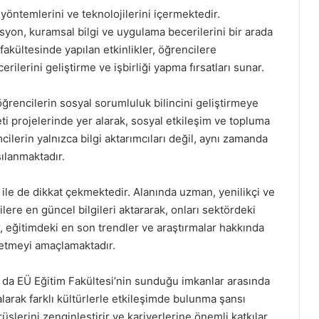
öntemlerini ve teknolojilerini içermektedir.
syon, kuramsal bilgi ve uygulama becerilerini bir arada
fakültesinde yapılan etkinlikler, öğrencilere
erilerini geliştirme ve işbirliği yapma fırsatları sunar.
öğrencilerin sosyal sorumluluk bilincini geliştirmeye
eti projelerinde yer alarak, sosyal etkileşim ve topluma
cilerin yalnızca bilgi aktarımcıları değil, aynı zamanda
şılanmaktadır.
ile de dikkat çekmektedir. Alanında uzman, yenilikçi ve
ilere en güncel bilgileri aktararak, onları sektördeki
, eğitimdeki en son trendler ve araştırmalar hakkında
letmeyi amaçlamaktadır.
rı da EÜ Eğitim Fakültesi’nin sunduğu imkanlar arasında
alarak farklı kültürlerle etkileşimde bulunma şansı
şlerini zenginleştirir ve kariyerlerine önemli katkılar