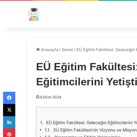
Anasayfa
/
Genel
/
EÜ Eğitim Fakültesi: Geleceğin Eğ
EÜ Eğitim Fakültesi
Eğitimcilerini Yetişt
Facebook
6 Ekim 2024
X
LinkedIn
EÜ Eğitim Fakültesi: Geleceğin Eğitimcilerini Ye
Pinterest
EÜ Eğitim Fakültesi’nin Vizyonu ve Misyo