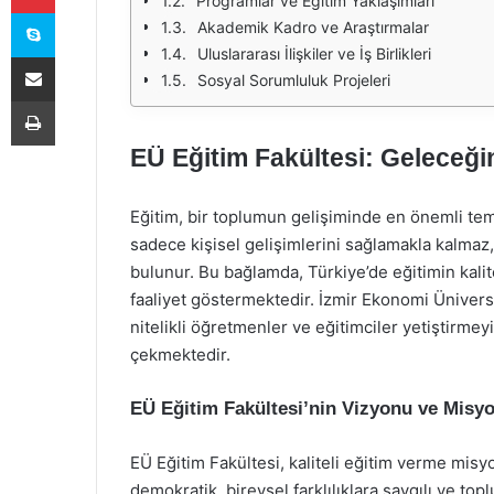
Programlar ve Eğitim Yaklaşımları
Skype
Akademik Kadro ve Araştırmalar
Uluslararası İlişkiler ve İş Birlikleri
E-Posta ile paylaş
Sosyal Sorumluluk Projeleri
Yazdır
EÜ Eğitim Fakültesi: Geleceğin 
Eğitim, bir toplumun gelişiminde en önemli temel
sadece kişisel gelişimlerini sağlamakla kalma
bulunur. Bu bağlamda, Türkiye’de eğitimin kalit
faaliyet göstermektedir. İzmir Ekonomi Ünivers
nitelikli öğretmenler ve eğitimciler yetiştirme
çekmektedir.
EÜ Eğitim Fakültesi’nin Vizyonu ve Misy
EÜ Eğitim Fakültesi, kaliteli eğitim verme misyo
demokratik, bireysel farklılıklara saygılı ve to