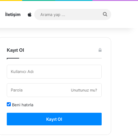
Sitemap
Arama
İletişim
yap
...
Kayıt Ol
Unuttunuz mu?
Beni hatırla
Kayıt Ol