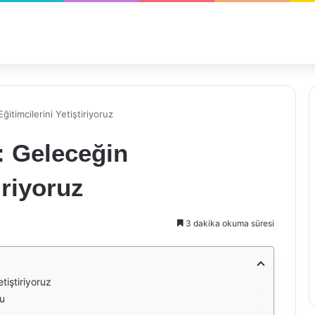
itimcilerini Yetiştiriyoruz
: Geleceğin
iriyoruz
3 dakika okuma süresi
tiştiriyoruz
nu