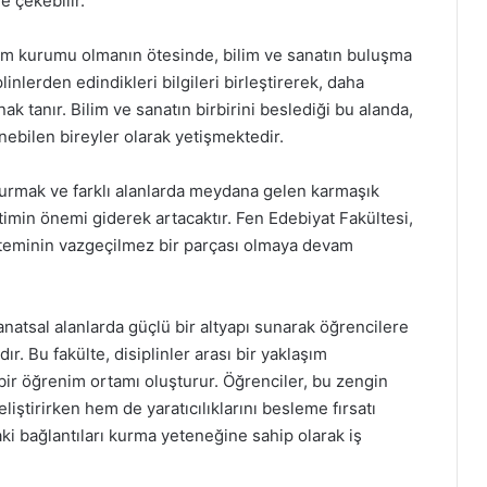
e çekebilir.
tim kurumu olmanın ötesinde, bilim ve sanatın buluşma
plinlerden edindikleri bilgileri birleştirerek, daha
k tanır. Bilim ve sanatın birbirini beslediği bu alanda,
ünebilen bireyler olarak yetişmektedir.
kurmak ve farklı alanlarda meydana gelen karmaşık
itimin önemi giderek artacaktır. Fen Edebiyat Fakültesi,
isteminin vazgeçilmez bir parçası olmaya devam
natsal alanlarda güçlü bir altyapı sunarak öğrencilere
. Bu fakülte, disiplinler arası bir yaklaşım
ir öğrenim ortamı oluşturur. Öğrenciler, bu zengin
ştirirken hem de yaratıcılıklarını besleme fırsatı
aki bağlantıları kurma yeteneğine sahip olarak iş