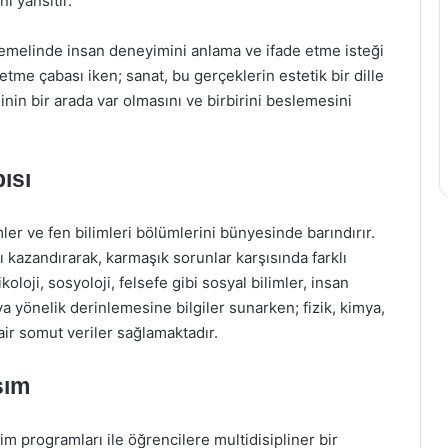
i yansıtır.
 temelinde insan deneyimini anlama ve ifade etme isteği
etme çabası iken; sanat, bu gerçeklerin estetik bir dille
plinin bir arada var olmasını ve birbirini beslemesini
ısı
mler ve fen bilimleri bölümlerini bünyesinde barındırır.
sı kazandırarak, karmaşık sorunlar karşısında farklı
oloji, sosyoloji, felsefe gibi sosyal bilimler, insan
a yönelik derinlemesine bilgiler sunarken; fizik, kimya,
dair somut veriler sağlamaktadır.
şım
im programları ile öğrencilere multidisipliner bir