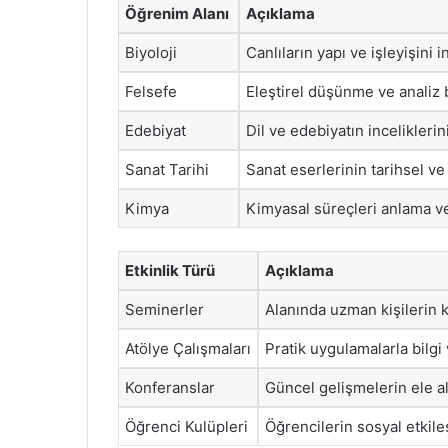
Öğrenim Alanı
Açıklama
Biyoloji
Canlıların yapı ve işleyişini
Felsefe
Eleştirel düşünme ve analiz b
Edebiyat
Dil ve edebiyatın inceliklerin
Sanat Tarihi
Sanat eserlerinin tarihsel v
Kimya
Kimyasal süreçleri anlama v
Etkinlik Türü
Açıklama
Seminerler
Alanında uzman kişilerin ka
Atölye Çalışmaları
Pratik uygulamalarla bilgi 
Konferanslar
Güncel gelişmelerin ele alı
Öğrenci Kulüpleri
Öğrencilerin sosyal etkil