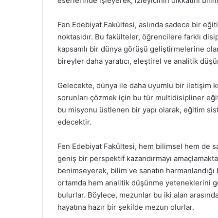
eserlerinde işleyerek, izleyicinin dikkatini bilim
Fen Edebiyat Fakültesi, aslında sadece bir eği
noktasıdır. Bu fakülteler, öğrencilere farklı disi
kapsamlı bir dünya görüşü geliştirmelerine olana
bireyler daha yaratıcı, eleştirel ve analitik düş
Gelecekte, dünya ile daha uyumlu bir iletişim 
sorunları çözmek için bu tür multidisipliner eğ
bu misyonu üstlenen bir yapı olarak, eğitim s
edecektir.
Fen Edebiyat Fakültesi, hem bilimsel hem de sa
geniş bir perspektif kazandırmayı amaçlamaktadır
benimseyerek, bilim ve sanatın harmanlandığı b
ortamda hem analitik düşünme yeteneklerini geli
bulurlar. Böylece, mezunlar bu iki alan arasınd
hayatına hazır bir şekilde mezun olurlar.