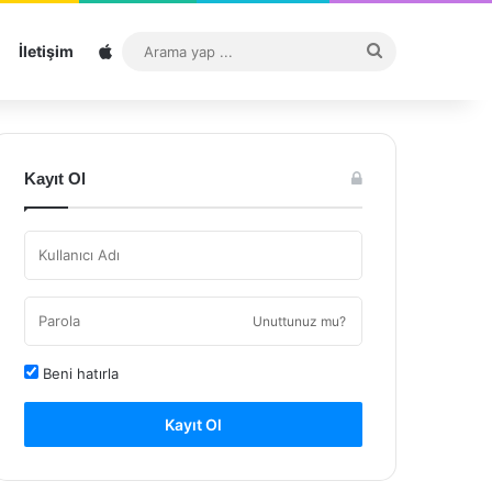
Sitemap
Arama
İletişim
yap
...
Kayıt Ol
Unuttunuz mu?
Beni hatırla
Kayıt Ol