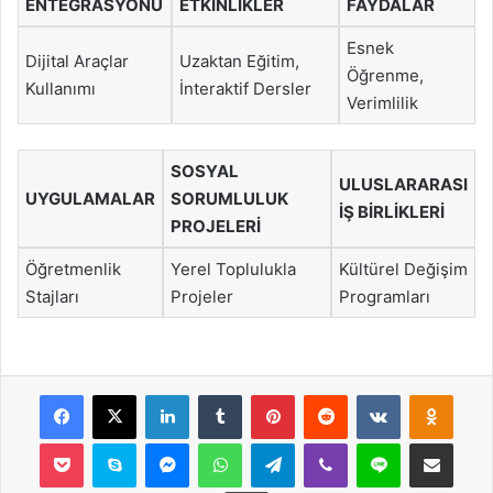
ENTEGRASYONU
ETKİNLİKLER
FAYDALAR
Esnek
Dijital Araçlar
Uzaktan Eğitim,
Öğrenme,
Kullanımı
İnteraktif Dersler
Verimlilik
SOSYAL
ULUSLARARASI
UYGULAMALAR
SORUMLULUK
İŞ BİRLİKLERİ
PROJELERİ
Öğretmenlik
Yerel Toplulukla
Kültürel Değişim
Stajları
Projeler
Programları
Facebook
X
LinkedIn
Tumblr
Pinterest
Reddit
VKontakte
Odnok
Pocket
Skype
Messenger
WhatsApp
Telegram
Viber
Line
E-Posta ile payla
Yazdır