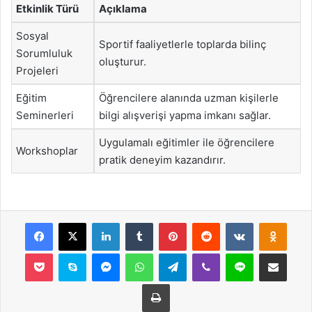
Etkinlik Türü
Açıklama
Sosyal
Sportif faaliyetlerle toplarda bilinç
Sorumluluk
oluşturur.
Projeleri
Eğitim
Öğrencilere alanında uzman kişilerle
Seminerleri
bilgi alışverişi yapma imkanı sağlar.
Uygulamalı eğitimler ile öğrencilere
Workshoplar
pratik deneyim kazandırır.
Facebook
X
LinkedIn
Tumblr
Pinterest
Reddit
VKontakte
Odnok
Pocket
Skype
Messenger
WhatsApp
Telegram
Viber
Line
E-Posta ile payla
Yazdır