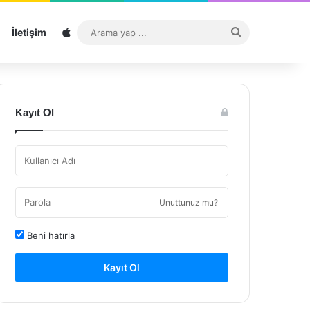
Sitemap
Arama
İletişim
yap
...
Kayıt Ol
Unuttunuz mu?
Beni hatırla
Kayıt Ol