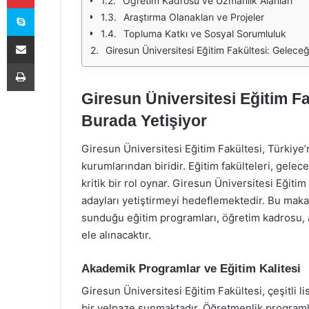
Öğretim Kadrosu ve Uzmanlık Alanları
Skype
Araştırma Olanakları ve Projeler
Topluma Katkı ve Sosyal Sorumluluk
E-Posta ile paylaş
Giresun Üniversitesi Eğitim Fakültesi: Geleceğ
Yazdır
Giresun Üniversitesi Eğitim Fa
Burada Yetişiyor
Giresun Üniversitesi Eğitim Fakültesi, Türkiye
kurumlarından biridir. Eğitim fakülteleri, gelec
kritik bir rol oynar. Giresun Üniversitesi Eğiti
adayları yetiştirmeyi hedeflemektedir. Bu maka
sunduğu eğitim programları, öğretim kadrosu, ar
ele alınacaktır.
Akademik Programlar ve Eğitim Kalitesi
Giresun Üniversitesi Eğitim Fakültesi, çeşitli 
bir yelpaze sunmaktadır. Öğretmenlik programlar