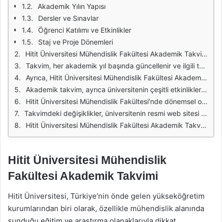
Akademik Yılın Yapısı
Dersler ve Sınavlar
Öğrenci Katılımı ve Etkinlikler
Staj ve Proje Dönemleri
Hitit Üniversitesi Mühendislik Fakültesi Akademik Takvimi, eğitim-öğretim süreçlerinin düzenlenmesi açısından kritik bir öneme sahiptir. Bu takvim, öğrencilerin ders programlarını, sınav tarihlerini ve diğer akademik etkinlikleri planlamalarına yardımcı olur. Öğrenciler, akademik takvimi takip ederek, dönem içindeki önemli tarihler hakkında bilgi sahibi olabilir ve eğitim süreçlerini daha verimli bir şekilde yönetebilirler.
Takvim, her akademik yıl başında güncellenir ve ilgili tüm paydaşlarla paylaşılır. Bu güncellemeler, çeşitli akademik takvim dönemleri, kayıt tarihleri, ders başlangıç ve bitiş tarihleri gibi bilgileri içerir. Öğrenciler, bu bilgileri dikkate alarak ders seçimlerini yapabilir ve akademik başarılarını artırmak için gerekli adımları atabilirler.
Ayrıca, Hitit Üniversitesi Mühendislik Fakültesi Akademik Takvimi, öğretim üyeleri için de önemli bir rehberdir. Öğretim üyeleri, takvimde yer alan tarihler doğrultusunda derslerini planlayabilir, sınav tarihlerini belirleyebilir ve öğrenci etkinliklerine katılabilirler. Bu sayede, eğitim sürecinin her aşamasında sistematik bir yaklaşım benimsenmiş olur.
Akademik takvim, ayrıca üniversitenin çeşitli etkinlikleri ve sempozyumları için de bir takvim işlevi görür. Öğrenciler, bu etkinlikler aracılığıyla hem akademik hem de sosyal becerilerini geliştirme fırsatı bulurlar. Takvimde yer alan bu etkinlikler, öğrencilerin farklı alanlarda kendilerini ifade etmelerine ve profesyonel ağlarını genişletmelerine yardımcı olur.
Hitit Üniversitesi Mühendislik Fakültesi’nde dönemsel olarak düzenlenen sınavlar da akademik takvimde belirtilir. Sınav tarihleri, öğrencilerin derslerine nasıl çalışacakları ve hangi konulara odaklanacakları konusunda bir yol haritası sunar. Bu düzenleme, öğrencilerin sınav dönemlerinde daha az stres yaşamalarına ve hazırlık süreçlerini daha etkili bir şekilde yönetmelerine olanak tanır.
Takvimdeki değişiklikler, üniversitenin resmi web sitesi üzerinden duyurulur. Öğrencilerin ve öğretim üyelerinin bu duyuruları takip etmeleri, ders programları ve akademik etkinlikler hakkında güncel bilgi sahibi olmaları açısından önemlidir. Böylece, herhangi bir aksaklık yaşanmadan akademik yılın sorunsuz bir şekilde geçmesi sağlanır.
Hitit Üniversitesi Mühendislik Fakültesi Akademik Takvimi, eğitim-öğretim süreçlerinin düzenlenmesi ve yönetilmesi açısından hayati bir rol oynar. Tüm paydaşların bu takvimi etkin bir şekilde kullanması, üniversitenin akademik başarısını artırmaya katkıda bulunur.
Hitit Üniversitesi Mühendislik
Fakültesi Akademik Takvimi
Hitit Üniversitesi, Türkiye’nin önde gelen yükseköğretim
kurumlarından biri olarak, özellikle mühendislik alanında
sunduğu eğitim ve araştırma olanaklarıyla dikkat