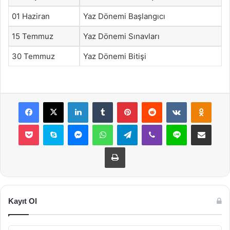
01 Haziran
Yaz Dönemi Başlangıcı
15 Temmuz
Yaz Dönemi Sınavları
30 Temmuz
Yaz Dönemi Bitişi
Facebook
X
LinkedIn
Tumblr
Pinterest
Reddit
VKontakte
Odnok
Pocket
Skype
Messenger
WhatsApp
Telegram
Viber
Line
E-Posta ile payla
Yazdır
Kayıt Ol