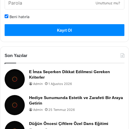
Unuttunuz mu?
Beni hatırla
Kayıt Ol
Son Yazılar
E İmza Seçerken Dikkat Edilmesi Gereken
Kriterler
Admin
1 Ağustos 2026
Hediye Sunumunda Estetik ve Zarafeti Bir Araya
Getirin
Admin
25 Temmuz 2026
Düğün Öncesi Çiftlere Özel Dans Eğitimi