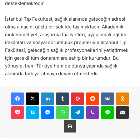
desteklemektedir.
İstanbul Tıp Fakültesi, sağlık alanında geleceğin adresi
olma amacını güçlü bir şekilde taşımaktadır. Akademik
mükemmeliyet, araştırma faaliyetleri, uygulamalı eğitim
imkânları ve sosyal sorumluluk projeleriyle İstanbul Tıp
Fakültesi, geleceğin sağlık profesyonellerini yetiştirmek
için gerekli tüm donanımlara sahip bir kurumdur. Bu
yönüyle, hem Türkiye hem de dünya çapında sağlık
alanında fark yaratmaya devam etmektedir.
Facebook
X
LinkedIn
Tumblr
Pinterest
Reddit
VKontakte
Odnok
Pocket
Skype
Messenger
WhatsApp
Telegram
Viber
Line
E-Posta ile payla
Yazdır