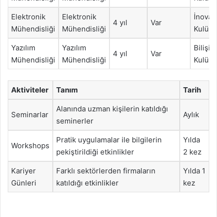
Elektronik
Elektronik
İnova
4 yıl
Var
Mühendisliği
Mühendisliği
Kulüb
Yazılım
Yazılım
Bilişim
4 yıl
Var
Mühendisliği
Mühendisliği
Kulüb
Aktiviteler
Tanım
Tarih
Alanında uzman kişilerin katıldığı
Seminarlar
Aylık
seminerler
Pratik uygulamalar ile bilgilerin
Yılda
Workshops
pekiştirildiği etkinlikler
2 kez
Kariyer
Farklı sektörlerden firmaların
Yılda 1
Günleri
katıldığı etkinlikler
kez