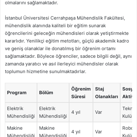
olmalarını sağlamaktadır.
İstanbul Üniversitesi Cerrahpaşa Mühendislik Fakültesi,
mühendislik alanında kaliteli bir eğitim sunarak
öğrencilerini geleceğin mühendisleri olarak yetiştirmekte
kararlıdır. Yenilikçi eğitim metotları, güçlü akademik kadro
ve geniş olanaklar ile donatılmış bir öğrenim ortamı
sağlamaktadır. Böylece öğrenciler, sadece bilgili değil, aynı
zamanda yaratıcı ve asıl ilerleyici mühendisler olarak
toplumun hizmetine sunulmaktadırlar.
Öğrenim
Staj
Sosya
Program
Bölüm
Süresi
Olanakları
Aktivi
Elektrik
Elektrik
Teknol
4 yıl
Var
Mühendisliği
Mühendisliği
Kulüb
Makine
Makine
Robot
4 yıl
Var
Mühendisliği
Mühendisliği
Kulüb