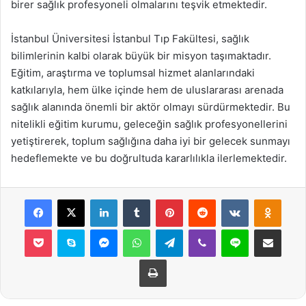
birer sağlık profesyoneli olmalarını teşvik etmektedir.
İstanbul Üniversitesi İstanbul Tıp Fakültesi, sağlık
bilimlerinin kalbi olarak büyük bir misyon taşımaktadır.
Eğitim, araştırma ve toplumsal hizmet alanlarındaki
katkılarıyla, hem ülke içinde hem de uluslararası arenada
sağlık alanında önemli bir aktör olmayı sürdürmektedir. Bu
nitelikli eğitim kurumu, geleceğin sağlık profesyonellerini
yetiştirerek, toplum sağlığına daha iyi bir gelecek sunmayı
hedeflemekte ve bu doğrultuda kararlılıkla ilerlemektedir.
Facebook
X
LinkedIn
Tumblr
Pinterest
Reddit
VKontakte
Odnok
Pocket
Skype
Messenger
WhatsApp
Telegram
Viber
Line
E-Posta ile payla
Yazdır