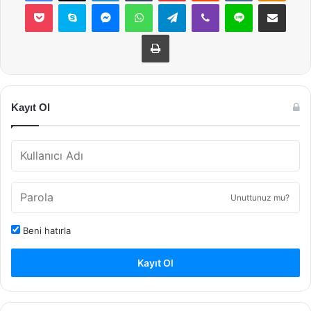
Pocket
Skype
Messenger
WhatsApp
Telegram
Viber
Line
E-Posta ile payla
Yazdır
Kayıt Ol
Unuttunuz mu?
Beni hatırla
Kayıt Ol