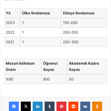
Yıl
Ülke Sıralaması
Dünya Sıralaması
2023
1
150-200
2022
1
200-250
2021
1
250-300
Mezun İstihdam
Öğrenci
Akademik Kadro
Oranı
Sayısı
Sayısı
%95
800
50
Facebook
X
LinkedIn
Tumblr
Pinterest
Reddit
VKontakte
Odnok