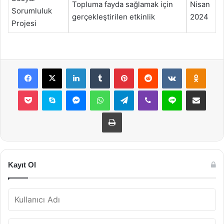
Topluma fayda sağlamak için
Nisan
Sorumluluk
gerçekleştirilen etkinlik
2024
Projesi
Facebook
X
LinkedIn
Tumblr
Pinterest
Reddit
VKontakte
Odnok
Pocket
Skype
Messenger
WhatsApp
Telegram
Viber
Line
E-Posta ile payla
Yazdır
Kayıt Ol