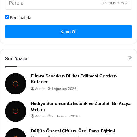
Unuttunuz mu?
Beni hatırla
Kayıt Ol
Son Yazılar
E İmza Seçerken Dikkat Edilmesi Gereken
Kriterler
Admin
1 Ağustos 2026
Hediye Sunumunda Estetik ve Zarafeti Bir Araya
Getirin
Admin
25 Temmuz 2026
Düğün Öncesi Çiftlere Özel Dans Eğitimi