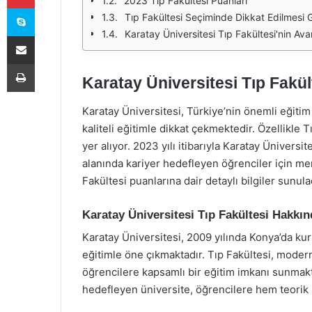
2023 Tıp Fakültesi Puanları
Skype
Tıp Fakültesi Seçiminde Dikkat Edilmesi
Karatay Üniversitesi Tıp Fakültesi'nin Avan
E-Posta ile paylaş
Yazdır
Karatay Üniversitesi Tıp Fakül
Karatay Üniversitesi, Türkiye’nin önemli eğiti
kaliteli eğitimle dikkat çekmektedir. Özellikle T
yer alıyor. 2023 yılı itibarıyla Karatay Üniversi
alanında kariyer hedefleyen öğrenciler için me
Fakültesi puanlarına dair detaylı bilgiler sunula
Karatay Üniversitesi Tıp Fakültesi Hakkın
Karatay Üniversitesi, 2009 yılında Konya’da kur
eğitimle öne çıkmaktadır. Tıp Fakültesi, moder
öğrencilere kapsamlı bir eğitim imkanı sunmaktad
hedefleyen üniversite, öğrencilere hem teorik h