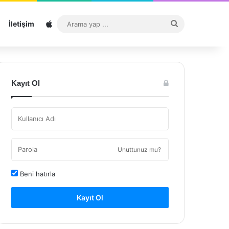
Sitemap
Arama
İletişim
yap
...
Kayıt Ol
Unuttunuz mu?
Beni hatırla
Kayıt Ol