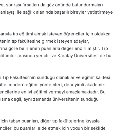
iyet sonrası fırsatları da göz önünde bulundurmaları
nlayışı ile sağlık alanında başarılı bireyler yetiştirmeye
barıyla tıp eğitimi almak isteyen öğrenciler için oldukça
itenin tıp fakültesine girmek isteyen adaylar,
na göre belirlenen puanlarla değerlendirilmiştir. Tıp
bölümler arasında yer alır ve Karatay Üniversitesi de bu
si Tıp Fakültesi’nin sunduğu olanaklar ve eğitim kalitesi
külte, modern eğitim yöntemleri, deneyimli akademik
encilerine en iyi eğitimi vermeyi amaçlamaktadır. Bu
rısına değil, aynı zamanda üniversitenin sunduğu
çin taban puanları, diğer tıp fakültelerine kıyasla
nciler, bu puanları elde etmek için yoğun bir şekilde