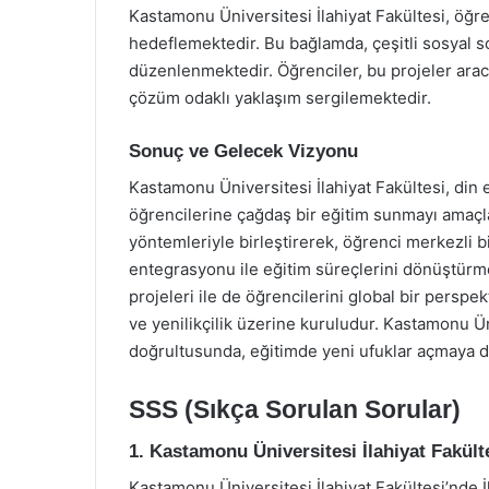
Kastamonu Üniversitesi İlahiyat Fakültesi, öğren
hedeflemektedir. Bu bağlamda, çeşitli sosyal s
düzenlenmektedir. Öğrenciler, bu projeler aracı
çözüm odaklı yaklaşım sergilemektedir.
Sonuç ve Gelecek Vizyonu
Kastamonu Üniversitesi İlahiyat Fakültesi, din 
öğrencilerine çağdaş bir eğitim sunmayı amaçl
yöntemleriyle birleştirerek, öğrenci merkezli 
entegrasyonu ile eğitim süreçlerini dönüştürmek
projeleri ile de öğrencilerini global bir perspe
ve yenilikçilik üzerine kuruludur. Kastamonu Ün
doğrultusunda, eğitimde yeni ufuklar açmaya 
SSS (Sıkça Sorulan Sorular)
1. Kastamonu Üniversitesi İlahiyat Fakül
Kastamonu Üniversitesi İlahiyat Fakültesi’nde İl