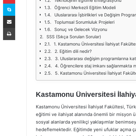
Teknolojinin Eğitime Entegrasyonu
Skype
Öğrenci Merkezli Eğitim Modeli
Uluslararası İşbirlikleri ve Değişim Progra
E-Posta ile paylaş
Toplumsal Sorumluluk Projeleri
Yazdır
Sonuç ve Gelecek Vizyonu
SSS (Sıkça Sorulan Sorular)
1. Kastamonu Üniversitesi İlahiyat Fakült
2. Eğitim dili nedir?
3. Uluslararası değişim programlarına 
4. Öğrencilere staj imkanı sağlanmakta m
5. Kastamonu Üniversitesi İlahiyat Fakült
Kastamonu Üniversitesi İlahiya
Kastamonu Üniversitesi İlahiyat Fakültesi, Türk
eğitimi ve ilahiyat alanında önemli bir misyon
sosyal alanlarda yenilikçi yaklaşımlar benimse
hedeflemektedir. Eğitimde yeni ufuklar açma ça