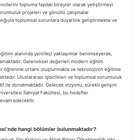
cilerini topluma faydalı bireyler olarak yetiştirmeyi
orumluluk projeleri ve gönüllü çalışmalar
lığıyla toplumsal sorunlara duyarlılık geliştirmekte ve
eğitimi alanında yenilikçi yaklaşımlar benimseyerek,
amaktadır. Geleneksel değerleri modern eğitim
bir öğrenme ortamı oluşturmakta ve teknolojinin eğitime
tedir. Uluslararası işbirlikleri ve toplumsal sorumluluk
ktif ile donatmaktadır. Gelecek vizyonu, sürekli gelişim
iversitesi İlahiyat Fakültesi, bu hedefler
devam edecektir.
tesi’nde hangi bölümler bulunmaktadır?
ahiyat, Din Kültürü ve Ahlak Bilgisi Öğretmenliği gibi