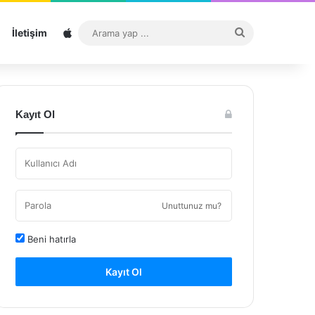
Sitemap
Arama
İletişim
yap
...
Kayıt Ol
Unuttunuz mu?
Beni hatırla
Kayıt Ol