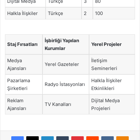
Dijital Medya
Türkçe
3
80
Halkla İlişkiler
Türkçe
2
100
İşbirliği Yapılan
Staj Fırsatları
Yerel Projeler
Kurumlar
Medya
İletişim
Yerel Gazeteler
Ajansları
Seminerleri
Pazarlama
Halkla İlişkiler
Radyo İstasyonları
Şirketleri
Etkinlikleri
Reklam
Dijital Medya
TV Kanalları
Ajansları
Projeleri
Facebook
X
LinkedIn
Tumblr
Pinterest
Reddit
VKontakte
Odnok