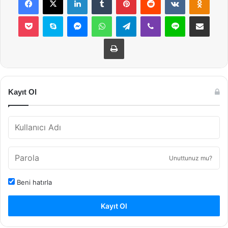
Pocket
Skype
Messenger
WhatsApp
Telegram
Viber
Line
E-Posta ile payla
Yazdır
Kayıt Ol
Unuttunuz mu?
Beni hatırla
Kayıt Ol