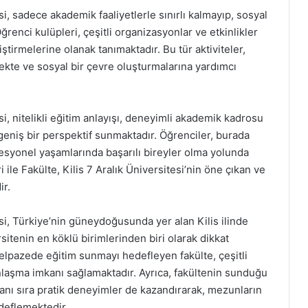
si, sadece akademik faaliyetlerle sınırlı kalmayıp, sosyal
renci kulüpleri, çeşitli organizasyonlar ve etkinlikler
liştirmelerine olanak tanımaktadır. Bu tür aktiviteler,
ekte ve sosyal bir çevre oluşturmalarına yardımcı
si, nitelikli eğitim anlayışı, deneyimli akademik kadrosu
 geniş bir perspektif sunmaktadır. Öğrenciler, burada
esyonel yaşamlarında başarılı bireyler olma yolunda
i ile Fakülte, Kilis 7 Aralık Üniversitesi’nin öne çıkan ve
ir.
esi, Türkiye’nin güneydoğusunda yer alan Kilis ilinde
sitenin en köklü birimlerinden biri olarak dikkat
elpazede eğitim sunmayı hedefleyen fakülte, çeşitli
anlaşma imkanı sağlamaktadır. Ayrıca, fakültenin sunduğu
 yanı sıra pratik deneyimler de kazandırarak, mezunların
deflemektedir.