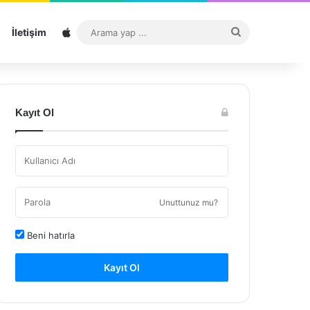
Sitemap
Arama
İletişim
yap
...
Kayıt Ol
Unuttunuz mu?
Beni hatırla
Kayıt Ol