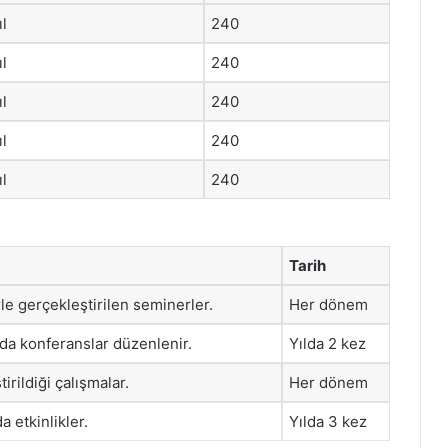
ıl
240
ıl
240
ıl
240
ıl
240
ıl
240
Tarih
le gerçekleştirilen seminerler.
Her dönem
da konferanslar düzenlenir.
Yılda 2 kez
tirildiği çalışmalar.
Her dönem
a etkinlikler.
Yılda 3 kez