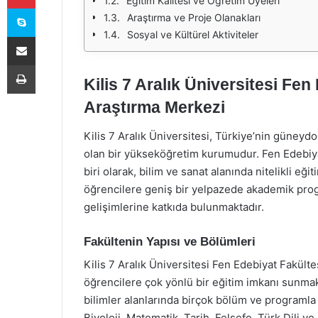
Eğitim Kalitesi ve Öğretim Üyeleri
Skype
Araştırma ve Proje Olanakları
Sosyal ve Kültürel Aktiviteler
E-Posta ile paylaş
Yazdır
Kilis 7 Aralık Üniversitesi Fen
Araştırma Merkezi
Kilis 7 Aralık Üniversitesi, Türkiye’nin güneyd
olan bir yükseköğretim kurumudur. Fen Edebiyat
biri olarak, bilim ve sanat alanında nitelikli eği
öğrencilere geniş bir yelpazede akademik prog
gelişimlerine katkıda bulunmaktadır.
Fakültenin Yapısı ve Bölümleri
Kilis 7 Aralık Üniversitesi Fen Edebiyat Fakültes
öğrencilere çok yönlü bir eğitim imkanı sunmakt
bilimler alanlarında birçok bölüm ve programla 
Biyoloji, Matematik, Tarih, Felsefe, Türk Dili ve