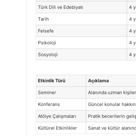
Türk Dili ve Edebiyatı
4 y
Tarih
4 y
Felsefe
4 y
Psikoloji
4 y
Sosyoloji
4 y
Etkinlik Türü
Açıklama
Seminer
Alanında uzman kişiler
Konferans
Güncel konular hakkın
Atölye Çalışmaları
Pratik becerilerin geliş
Kültürel Etkinlikler
Sanat ve kültür alanınd