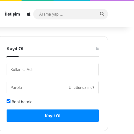
Sitemap
Arama
İletişim
yap
...
Kayıt Ol
Unuttunuz mu?
Beni hatırla
Kayıt Ol