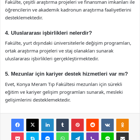
Fakülte, çeşitli araştırma projeleri ve finansman imkanları ile
öğrencilerin ve akademik kadronun araştırma faaliyetlerini
desteklemektedir.
4. Uluslararası işbirlikleri nelerdir?
Fakülte, yurt dışındaki üniversitelerle değişim programları,
ortak araştırma projeleri ve staj olanakları sunarak
uluslararası işbirlikleri gerçekleştirmektedir.
5. Mezunlar için kariyer destek hizmetleri var mı?
Evet, Konya Meram Tıp Fakültesi mezunları için sürekli
eğitim ve kariyer gelişim programları sunarak, mesleki
gelişimlerini desteklemektedir.
Facebook
X
LinkedIn
Tumblr
Pinterest
Reddit
VKontakte
Odnok
Pocket
Skype
Messenger
WhatsApp
Telegram
Viber
Line
E-Posta ile payla