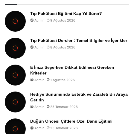
Tıp Fakültesi Eğitimi Kaç Yıl Sürer?
Admin
9 Ağustos 2026
Tıp Fakültesi Dersleri: Temel Bilgiler ve İçerikler
Admin
8 Ağustos 2026
E İmza Seçerken Dikkat Edilmesi Gereken
Kriterler
Admin
1 Ağustos 2026
Hediye Sunumunda Estetik ve Zarafeti Bir Araya
Getirin
Admin
25 Temmuz 2026
Düğün Öncesi Çiftlere Özel Dans Eğitimi
Admin
25 Temmuz 2026