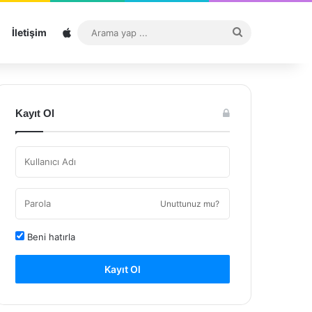
Sitemap
Arama
İletişim
yap
...
Kayıt Ol
Unuttunuz mu?
Beni hatırla
Kayıt Ol