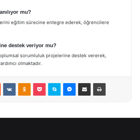
lanılıyor mu?
jilerini eğitim sürecine entegre ederek, öğrencilere
rine destek veriyor mu?
 toplumsal sorumluluk projelerine destek vererek,
yardımcı olmaktadır.
st
Reddit
VKontakte
Odnoklassniki
Pocket
Skype
Messenger
E-Posta ile paylaş
Yazdır