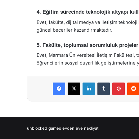
4. Eğitim sürecinde teknolojik altyapı kul
Evet, fakülte, dijital medya ve iletişim teknolo
güncel beceriler kazandırmaktadır.
5. Fakülte, toplumsal sorumluluk projele
Evet, Marmara Üniversitesi İletişim Fakültesi,
öğrencilerin sosyal duyarlılık geliştirmelerine 
Facebook
X
LinkedIn
Tumblr
Pintere
unblocked games
evden eve nakliyat