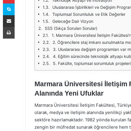
Teknolojik Altyapı ve İnovasyon
Skype
Uluslararası İşbirlikleri ve Değişim Progra
Toplumsal Sorumluluk ve Etik Değerler
E-Posta ile paylaş
Geleceğe Dair Vizyon
Yazdır
SSS (Sıkça Sorulan Sorular)
1. Marmara Üniversitesi İletişim Fakültes
2. Öğrencilere staj imkanı sunulmakta mıd
3. Uluslararası değişim programları var m
4. Eğitim sürecinde teknolojik altyapı kul
5. Fakülte, toplumsal sorumluluk projele
Marmara Üniversitesi İletişim 
Alanında Yeni Ufuklar
Marmara Üniversitesi İletişim Fakültesi, Türkiy
olarak, medya ve iletişim alanında yenilikçi ya
sektöre hazırlamaktadır. 1982 yılında kurulan 
zengin bir müfredat sunarak öğrencilere hem t