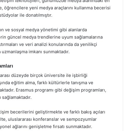
iletişim teknolojileri, günümüzde medya alanındaki en
te, öğrencilere yeni medya araçlarını kullanma becerisi
tüdyolar ile donatılmıştır.
iyon ve sosyal medya yönetimi gibi alanlarda
lerin güncel medya trendlerine uyum sağlamalarına
tırmaları ve veri analizi konularında da yenilikçi
da uzmanlaşma imkanı sunmaktadır.
amları
arası düzeyde birçok üniversite ile işbirliği
şında eğitim alma, farklı kültürlerle tanışma ve
maktadır. Erasmus programı gibi değişim programları,
ı sağlamaktadır.
işim becerilerini geliştirmekte ve farklı bakış açıları
ülte, uluslararası konferanslar ve sempozyumlar
nel ağlarını genişletme fırsatı sunmaktadır.