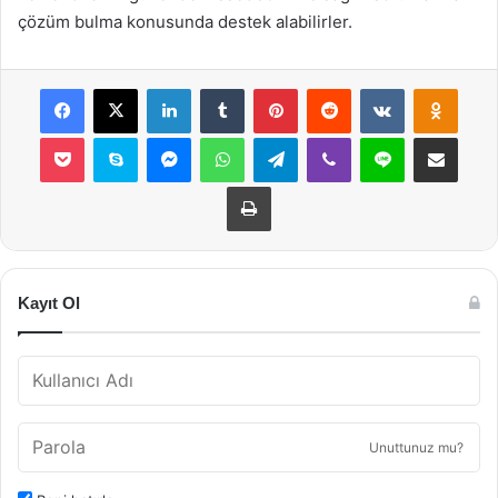
çözüm bulma konusunda destek alabilirler.
Facebook
X
LinkedIn
Tumblr
Pinterest
Reddit
VKontakte
Odnok
Pocket
Skype
Messenger
WhatsApp
Telegram
Viber
Line
E-Posta ile payla
Yazdır
Kayıt Ol
Unuttunuz mu?