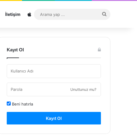
Sitemap
Arama
İletişim
yap
...
Kayıt Ol
Unuttunuz mu?
Beni hatırla
Kayıt Ol