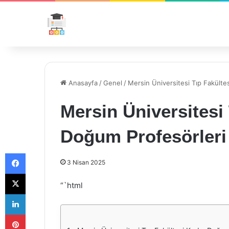
Anasayfa
/
Genel
/
Mersin Üniversitesi Tıp Fakülte
Mersin Üniversitesi
Doğum Profesörleri
Facebook
3 Nisan 2025
X
“`html
LinkedIn
Pinterest