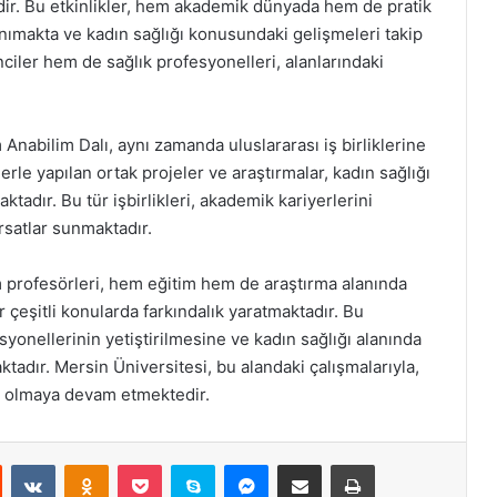
dir. Bu etkinlikler, hem akademik dünyada hem de pratik
anımakta ve kadın sağlığı konusundaki gelişmeleri takip
ciler hem de sağlık profesyonelleri, alanlarındaki
nabilim Dalı, aynı zamanda uluslararası iş birliklerine
rle yapılan ortak projeler ve araştırmalar, kadın sağlığı
ktadır. Bu tür işbirlikleri, akademik kariyerlerini
rsatlar sunmaktadır.
 profesörleri, hem eğitim hem de araştırma alanında
 çeşitli konularda farkındalık yaratmaktadır. Bu
esyonellerinin yetiştirilmesine ve kadın sağlığı alanında
tadır. Mersin Üniversitesi, bu alandaki çalışmalarıyla,
sı olmaya devam etmektedir.
st
Reddit
VKontakte
Odnoklassniki
Pocket
Skype
Messenger
E-Posta ile paylaş
Yazdır