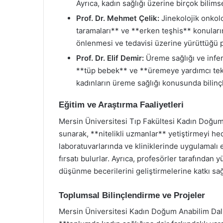
Ayrıca, kadın sağlığı üzerine birçok bilims
Prof. Dr. Mehmet Çelik:
Jinekolojik onkolo
taramaları** ve **erken teşhis** konuları
önlenmesi ve tedavisi üzerine yürüttüğü p
Prof. Dr. Elif Demir:
Üreme sağlığı ve infer
**tüp bebek** ve **üremeye yardımcı tekno
kadınların üreme sağlığı konusunda bilin
Eğitim ve Araştırma Faaliyetleri
Mersin Üniversitesi Tıp Fakültesi Kadın Doğum 
sunarak, **nitelikli uzmanlar** yetiştirmeyi h
laboratuvarlarında ve kliniklerinde uygulamalı 
fırsatı bulurlar. Ayrıca, profesörler tarafından 
düşünme becerilerini geliştirmelerine katkı sa
Toplumsal Bilinçlendirme ve Projeler
Mersin Üniversitesi Kadın Doğum Anabilim Dalı,