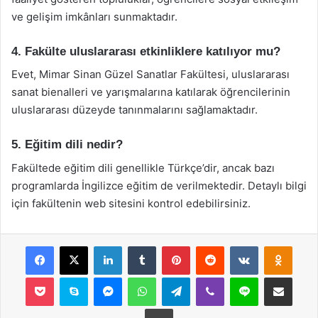
ve gelişim imkânları sunmaktadır.
4. Fakülte uluslararası etkinliklere katılıyor mu?
Evet, Mimar Sinan Güzel Sanatlar Fakültesi, uluslararası
sanat bienalleri ve yarışmalarına katılarak öğrencilerinin
uluslararası düzeyde tanınmalarını sağlamaktadır.
5. Eğitim dili nedir?
Fakültede eğitim dili genellikle Türkçe’dir, ancak bazı
programlarda İngilizce eğitim de verilmektedir. Detaylı bilgi
için fakültenin web sitesini kontrol edebilirsiniz.
Facebook
X
LinkedIn
Tumblr
Pinterest
Reddit
VKontakte
Odnok
Pocket
Skype
Messenger
WhatsApp
Telegram
Viber
Line
E-Posta ile payla
Yazdır