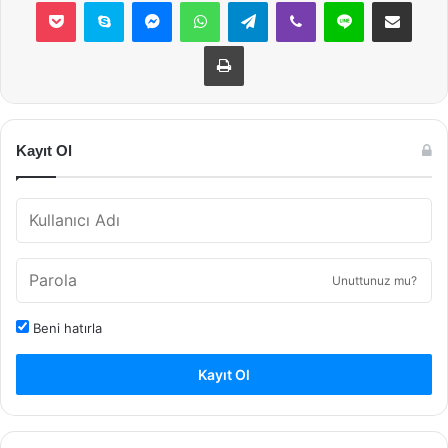
Pocket
Skype
Messenger
WhatsApp
Telegram
Viber
Line
E-Posta ile payla
Yazdır
Kayıt Ol
Unuttunuz mu?
Beni hatırla
Kayıt Ol