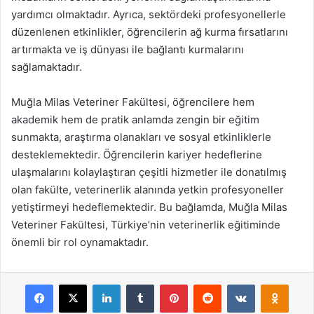
yardımcı olmaktadır. Ayrıca, sektördeki profesyonellerle
düzenlenen etkinlikler, öğrencilerin ağ kurma fırsatlarını
artırmakta ve iş dünyası ile bağlantı kurmalarını
sağlamaktadır.
Muğla Milas Veteriner Fakültesi, öğrencilere hem
akademik hem de pratik anlamda zengin bir eğitim
sunmakta, araştırma olanakları ve sosyal etkinliklerle
desteklemektedir. Öğrencilerin kariyer hedeflerine
ulaşmalarını kolaylaştıran çeşitli hizmetler ile donatılmış
olan fakülte, veterinerlik alanında yetkin profesyoneller
yetiştirmeyi hedeflemektedir. Bu bağlamda, Muğla Milas
Veteriner Fakültesi, Türkiye’nin veterinerlik eğitiminde
önemli bir rol oynamaktadır.
Facebook
X
LinkedIn
Tumblr
Pinterest
Reddit
VKontakte
Odnok