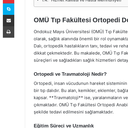
Skype
E-Posta ile paylaş
OMÜ Tıp Fakültesi Ortopedi Do
Yazdır
Ondokuz Mayıs Üniversitesi (OMÜ) Tıp Fakültesi
olarak, sağlık alanında önemli bir rol oynamak
Dalı, ortopedik hastalıkların tanı, tedavi ve r
dikkat çekmektedir. Bu makalede, OMÜ Tıp Fakül
süreçleri ve sağladıkları sağlık hizmetleri detayl
Ortopedi ve Travmatoloji Nedir?
Ortopedi, insan vücudunun hareket sisteminin ha
bir tıp dalıdır. Bu alan, kemikler, eklemler, bağl
kapsar. **Travmatoloji** ise, yaralanmaların ve 
çıkmaktadır. OMÜ Tıp Fakültesi Ortopedi Anabilim
şekilde tedavi edilmesini sağlamaktadır.
Eğitim Süreci ve Uzmanlık