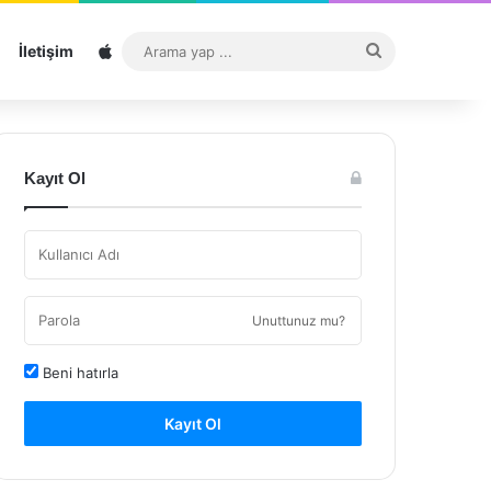
Sitemap
Arama
İletişim
yap
...
Kayıt Ol
Unuttunuz mu?
Beni hatırla
Kayıt Ol