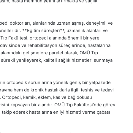
aşım, hasta memnuniyetini artırmakta ve sağlık
edi doktorları, alanlarında uzmanlaşmış, deneyimli ve
nelleridir. **Eğitim süreçleri**, uzmanlık alanları ve
ıp Fakültesi, ortopedi alanında önemli bir yere
tedavisinde ve rehabilitasyon süreçlerinde, hastalarına
 alanındaki gelişmelere paralel olarak, OMÜ Tıp
 sürekli yenileyerek, kaliteli sağlık hizmetleri sunmaya
rın ortopedik sorunlarına yönelik geniş bir yelpazede
vma hem de kronik hastalıklarla ilgili teşhis ve tedavi
r. Ortopedi, kemik, eklem, kas ve bağ dokusu
avisini kapsayan bir alandır. OMÜ Tıp Fakültesi’nde görev
 takip ederek hastalarına en iyi hizmeti verme çabası